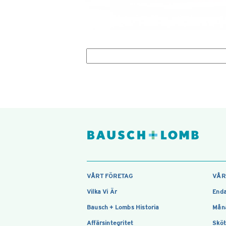
VÅRT FÖRETAG
VÅR
Vilka Vi Är
Enda
Bausch + Lombs Historia
Måna
Affärsintegritet
Sköt