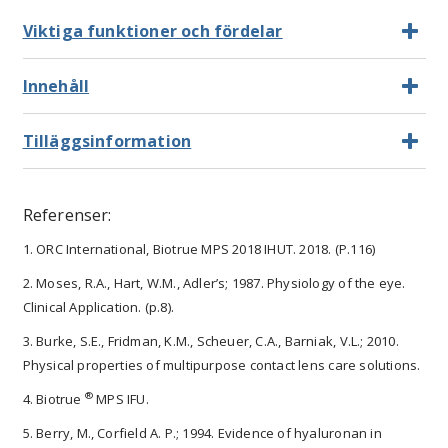
Viktiga funktioner och fördelar
Innehåll
Tilläggsinformation
Referenser:
1. ORC International, Biotrue MPS 2018 IHUT. 2018. (P.116)
2. Moses, R.A., Hart, W.M., Adler’s; 1987. Physiology of the eye.
Clinical Application. (p.8).
3. Burke, S.E., Fridman, K.M., Scheuer, C.A., Barniak, V.L.; 2010.
Physical properties of multipurpose contact lens care solutions.
®
4. Biotrue
MPS IFU.
5. Berry, M., Corfield A. P.; 1994. Evidence of hyaluronan in