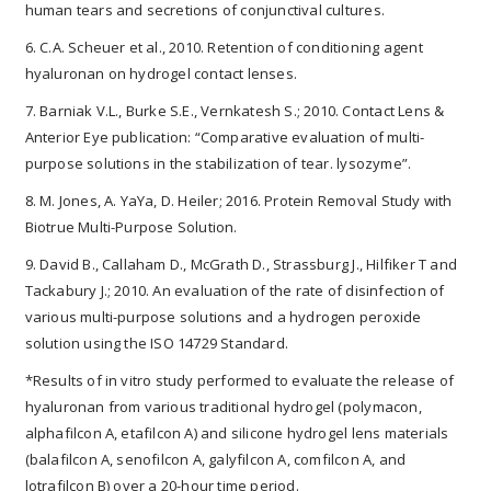
human tears and secretions of conjunctival cultures.
6. C.A. Scheuer et al., 2010. Retention of conditioning agent
hyaluronan on hydrogel contact lenses.
7. Barniak V.L., Burke S.E., Vernkatesh S.; 2010. Contact Lens &
Anterior Eye publication: “Comparative evaluation of multi-
purpose solutions in the stabilization of tear. lysozyme”.
8. M. Jones, A. YaYa, D. Heiler; 2016. Protein Removal Study with
Biotrue Multi-Purpose Solution.
9. David B., Callaham D., McGrath D., Strassburg J., Hilfiker T and
Tackabury J.; 2010. An evaluation of the rate of disinfection of
various multi-purpose solutions and a hydrogen peroxide
solution using the ISO 14729 Standard.
*Results of in vitro study performed to evaluate the release of
hyaluronan from various traditional hydrogel (polymacon,
alphafilcon A, etafilcon A) and silicone hydrogel lens materials
(balafilcon A, senofilcon A, galyfilcon A, comfilcon A, and
lotrafilcon B) over a 20-hour time period.