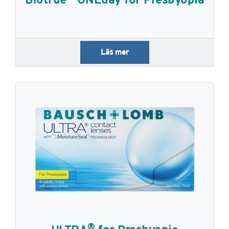
Läs mer
®