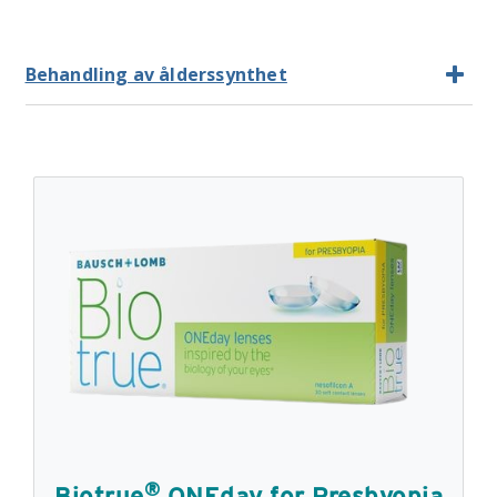
Behandling av ålderssynthet
®
Biotrue
ONEday for Presbyopia