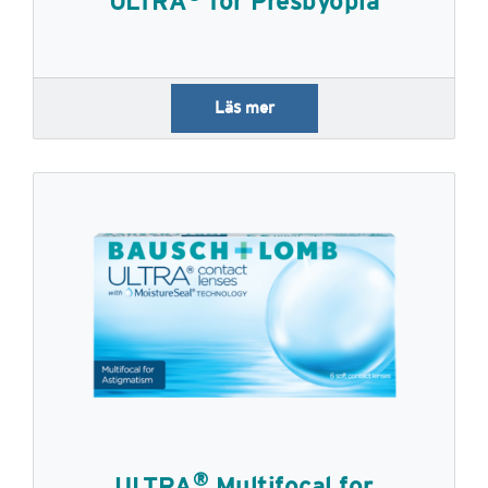
ULTRA
for Presbyopia
Läs mer
®
ULTRA
Multifocal for