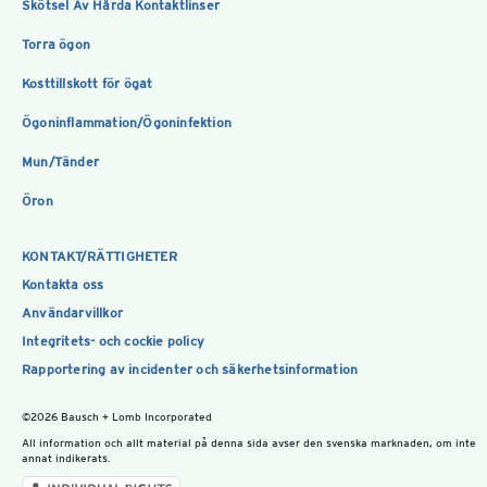
Skötsel Av Hårda Kontaktlinser
Torra ögon
Kosttillskott för ögat
Ögoninflammation/Ögoninfektion
Mun/Tänder
Öron
KONTAKT/RÄTTIGHETER
Kontakta oss
Användarvillkor
Integritets- och cockie policy
Rapportering av incidenter och säkerhetsinformation
©2026 Bausch + Lomb Incorporated
All information och allt material på denna sida avser den svenska marknaden, om inte
annat indikerats.