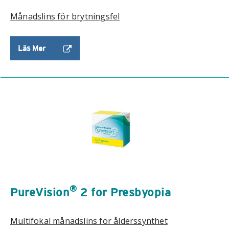
Månadslins för brytningsfel
Läs Mer
®
PureVision
2 for Presbyopia
Multifokal månadslins för ålderssynthet