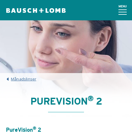
MENU
Månadslinser
®
PUREVISION
2
®
PureVision
2