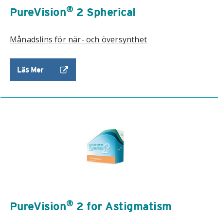
®
PureVision
2 Spherical
Månadslins för när- och översynthet
Läs Mer
®
PureVision
2 for Astigmatism