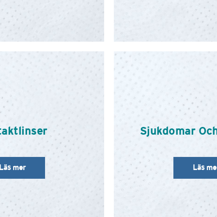
aktlinser
Sjukdomar Oc
Läs mer
Läs me