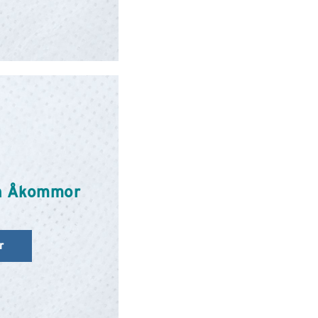
h Åkommor
r