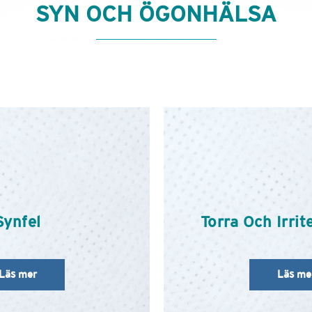
SYN OCH ÖGONHÄLSA
Synfel
Torra Och Irri
Läs mer
Läs me