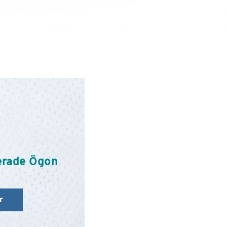
terade Ögon
r