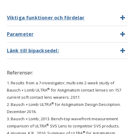
Viktiga funktioner och fördelar
Parameter
Länk till bipacksedel:
Referenser:
1. Results from a 7-investigator, multi-site 2-week study of
®
Bausch + Lomb ULTRA
for Astigmatism contact lenses on 157
current soft contact lens wearers. 2017.
®
2. Bausch + Lomb ULTRA
for Astigmatism Design Description.
December 2016.
3. Bausch + Lomb; 2013. Bench-top wavefront measurement
®
comparison of ULTRA
SVS Lens to competitor SVS products.
®
4. Hovinga, K.R., 2016. Summary of ULTRA
for Astigmatism