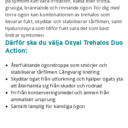
på symtom kan vara irritation, klåda eller trötta,
grusiga, brännande och rinnande ögon. För dig med
torra ögon kan kombinationen av trehalos som
bevarar fukt, skyddar och stabiliserar tårfilmen, samt
hyaluronsyra som tillför fukt vara det som bäst
lindrar symtomen.
Därför ska du välja Oxyal Trehalos Duo
Action:
Återfuktande ögondroppe som smörjer och
stabiliserar tårfilmen. Långvarig lindring
Skyddar ögat från uttorkning och hjälper ögats yta
att återhämta sig från skador och rodnad
Fri från konserveringsmedel och ämnen från
animaliskt ursprung
Särskilt lämplig för känsliga ögon